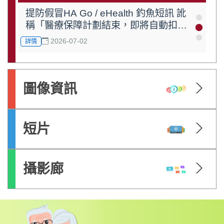
提防假冒HA Go / eHealth 釣魚短訊 訛
稱「醫療保障計劃結束，即將自動扣
費」
2026-07-02
詳情
小心假冒積金局短訊及網站！積金局不
會用短訊要求更新個人資料
圖像資訊
2026-06-01
詳情
短片
攝影廊