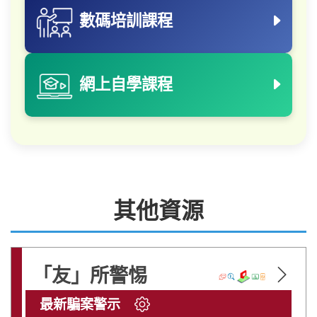
數碼培訓課程
網上自學課程
其他資源
警惕「猜猜我是誰」騙案：無論幾熟識
「友」所警惕
提起轉帳要警惕！
最新騙案警示
2026-07-13
詳情