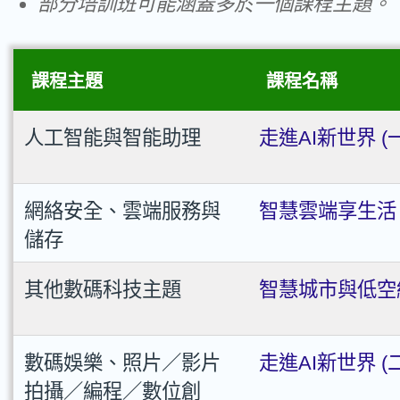
部分培訓班可能涵蓋多於一個課程主題。
東區
南區
課程主題
課程名稱
灣仔區
人工智能與智能助理
走進AI新世界 (
九龍
網絡安全、雲端服務與
智慧雲端享生活
九龍城區
儲存
油尖旺區
其他數碼科技主題
智慧城市與低空
深水埗區
黃大仙區
數碼娛樂、照片／影片
走進AI新世界 (
拍攝／編程／數位創
觀塘區