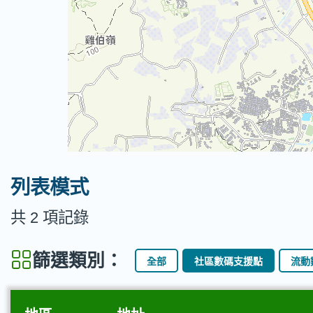
列表模式
共 2 項記錄
篩選類別：
全部
社區數碼支援點
流動