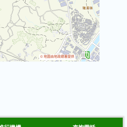
© 地圖由地政總署提供
Leaflet
|