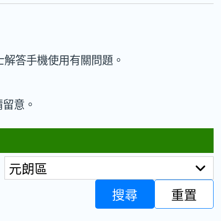
士解答手機使用有關問題。
請留意。
：
元朗區
搜尋
重置