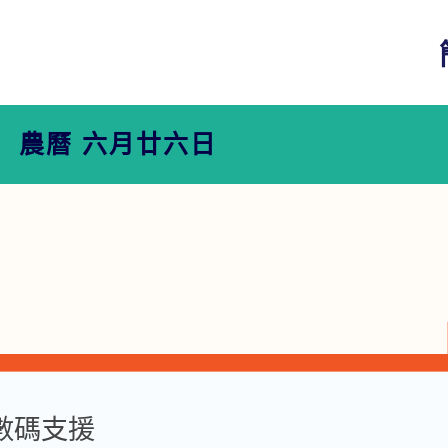
農曆 六月廿六日
數碼支援