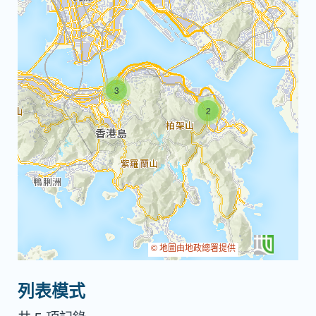
3
2
© 地圖由地政總署提供
Leaflet
|
列表模式