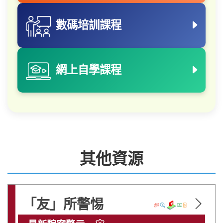
數碼培訓課程
網上自學課程
其他資源
警惕「猜猜我是誰」騙案：無論幾熟識
「友」所警惕
提起轉帳要警惕！