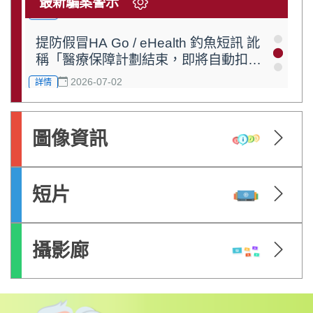
最新騙案警示
2026-07-13
詳情
提防假冒HA Go / eHealth 釣魚短訊 訛
稱「醫療保障計劃結束，即將自動扣
費」
2026-07-02
詳情
小心假冒積金局短訊及網站！積金局不
會用短訊要求更新個人資料
圖像資訊
2026-06-01
詳情
短片
攝影廊